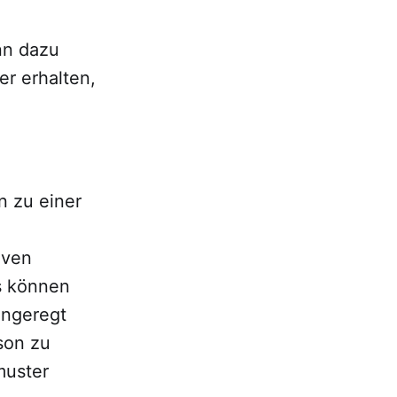
nn dazu
r erhalten,
n
n zu einer
iven
s können
angeregt
son zu
muster