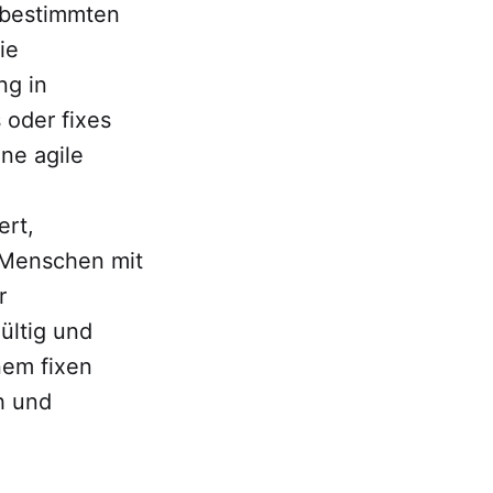
u bestimmten
ie
ng in
 oder fixes
ne agile
ert,
e Menschen mit
r
ültig und
nem fixen
h und