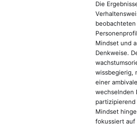
Die Ergebniss
Verhaltenswei
beobachteten 
Personenprofi
Mindset und a
Denkweise. De
wachstumsorien
wissbegierig,
einer ambival
wechselnden D
partizipieren
Mindset hingeg
fokussiert auf