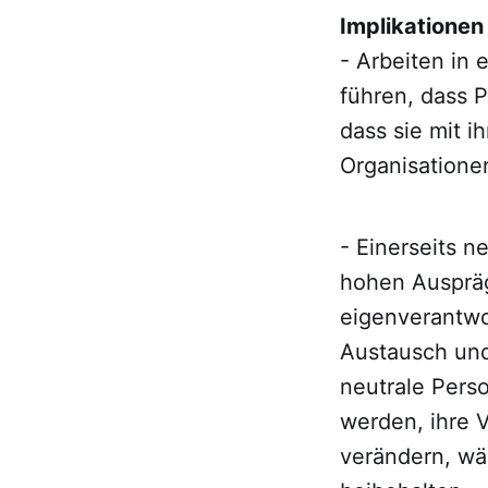
Implikationen 
- Arbeiten in
führen, dass 
dass sie mit i
Organisatione
- Einerseits n
hohen Auspräg
eigenverantwo
Austausch und
neutrale Pers
werden, ihre 
verändern, wä