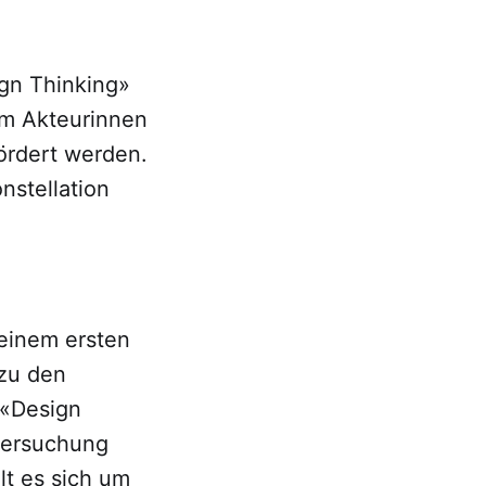
gn Thinking»
dem Akteurinnen
fördert werden.
nstellation
 einem ersten
 zu den
 «Design
ntersuchung
lt es sich um