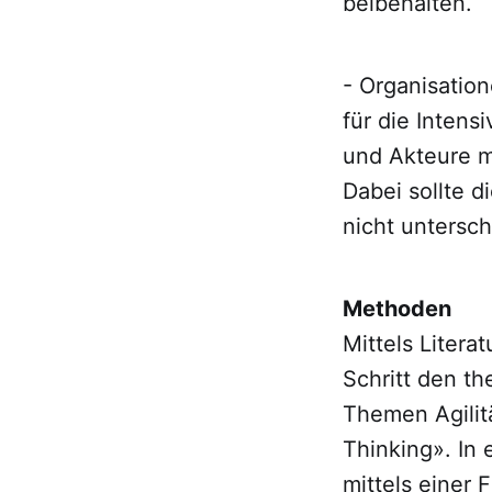
beibehalten.
- Organisatio
für die Intens
und Akteure mi
Dabei sollte d
nicht untersc
Methoden
Mittels Litera
Schritt den t
Themen Agilit
Thinking». In
mittels einer 