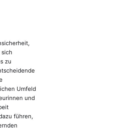
nsicherheit,
 sich
ns zu
entscheidende
e
tlichen Umfeld
teurinnen und
eit
dazu führen,
dernden