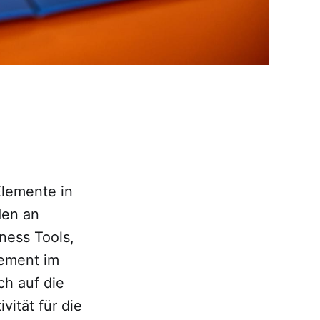
Elemente in
den an
ness Tools,
lement im
ch auf die
vität für die