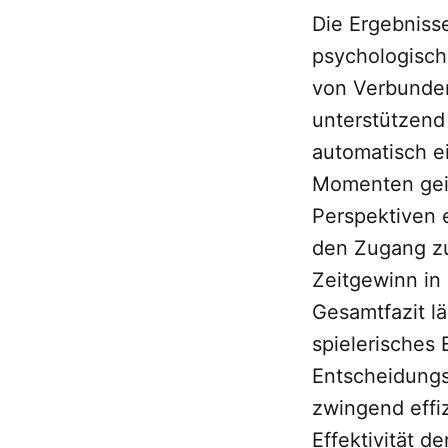
Die Ergebniss
psychologisch
von Verbunden
unterstützend 
automatisch ei
Momenten geis
Perspektiven e
den Zugang zu
Zeitgewinn in
Gesamtfazit lä
spielerisches
Entscheidungs
zwingend effiz
Effektivität d