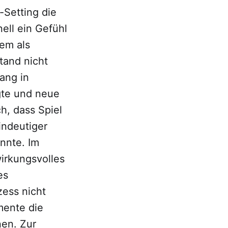
-Setting die
ell ein Gefühl
em als
tand nicht
ang in
gte und neue
ch, dass Spiel
indeutiger
nnte. Im
wirkungsvolles
es
ess nicht
emente die
nen. Zur