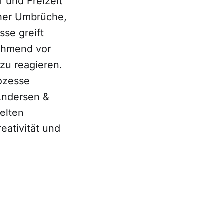
 und Freizeit
cher Umbrüche,
se greift
nehmend vor
zu reagieren.
ozesse
(Andersen &
ielten
eativität und