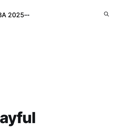
BA 2025
layful