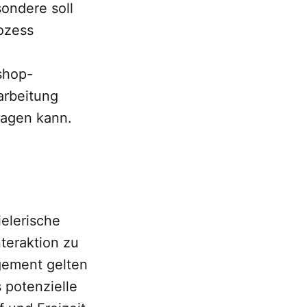
ondere soll
ozess
shop-
arbeitung
ragen kann.
elerische
nteraktion zu
gement gelten
s potenzielle