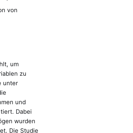
ion von
hlt, um
iablen zu
e unter
die
ehmen und
iert. Dabei
bögen wurden
et. Die Studie