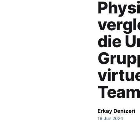
Physi
vergl
die U
Grup
virtu
Team
Erkay Denizeri
19 Jun 2024