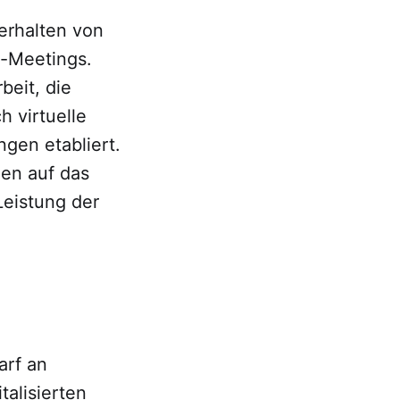
erhalten von
m-Meetings.
eit, die
 virtuelle
gen etabliert.
men auf das
Leistung der
arf an
alisierten