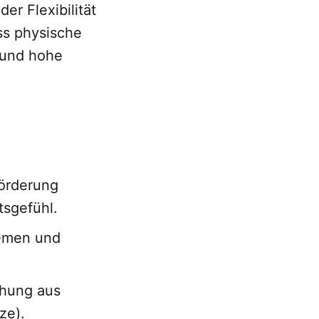
er Flexibilität
ss physische
 und hohe
Förderung
tsgefühl.
hemen und
chung aus
ze).