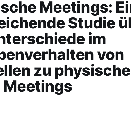
sche Meetings: E
eichende Studie ü
nterschiede im
penverhalten von
ellen zu physisch
 Meetings