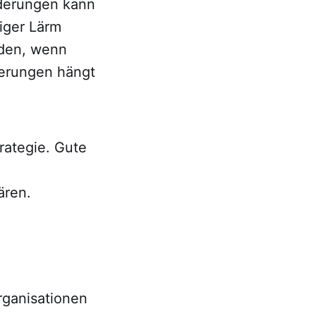
nderungen kann
iger Lärm
rden, wenn
derungen hängt
rategie. Gute
.
ären.
rganisationen