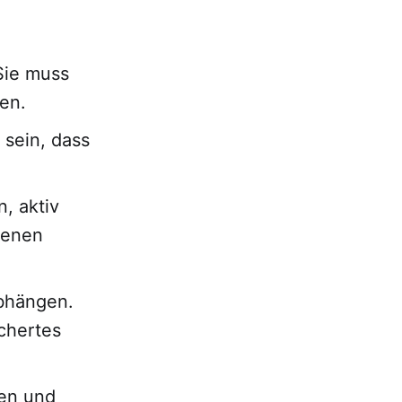
 Sie muss
en.
sein, dass
, aktiv
fenen
bhängen.
chertes
ten und