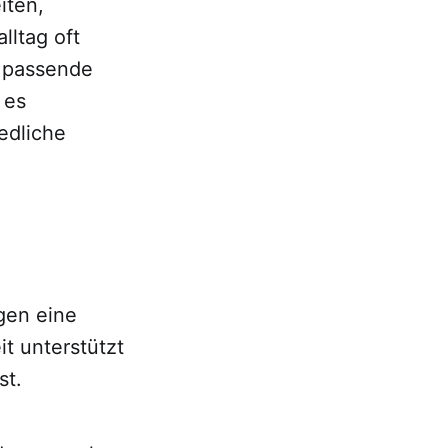
iten,
lltag oft
t passende
 es
edliche
gen eine
it unterstützt
st.