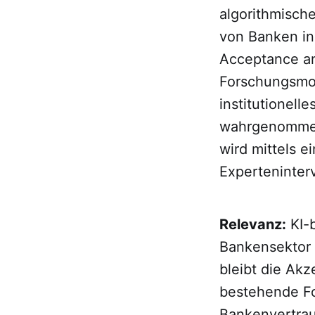
algorithmisch
von Banken in
Acceptance an
Forschungsmod
institutionel
wahrgenommene
wird mittels e
Experteninter
Relevanz:
KI-
Bankensektor 
bleibt die Ak
bestehende For
Bankenvertrau