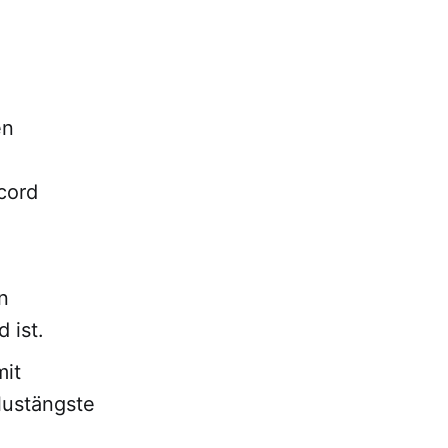
en
cord
n
 ist.
mit
lustängste