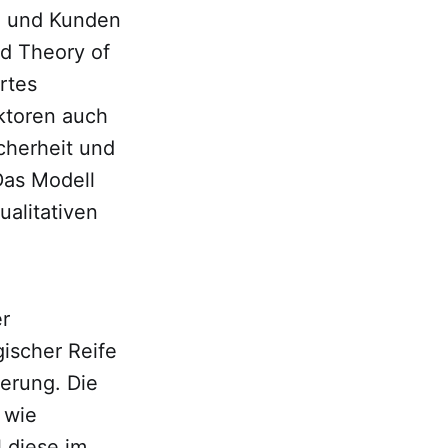
n und Kunden
ed Theory of
rtes
ktoren auch
cherheit und
Das Modell
ualitativen
r
ischer Reife
erung. Die
 wie
 diese im