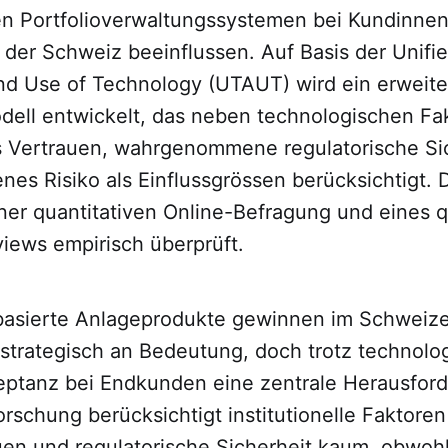
en Portfolioverwaltungssystemen bei Kundinne
 der Schweiz beeinflussen. Auf Basis der Unifi
d Use of Technology (UTAUT) wird ein erweite
ell entwickelt, das neben technologischen Fa
les Vertrauen, wahrgenommene regulatorische Si
s Risiko als Einflussgrössen berücksichtigt. 
iner quantitativen Online-Befragung und eines q
views empirisch überprüft.
basierte Anlageprodukte gewinnen im Schweize
strategisch an Bedeutung, doch trotz technolog
zeptanz bei Endkunden eine zentrale Herausford
schung berücksichtigt institutionelle Faktoren
en und regulatorische Sicherheit kaum, obwohl