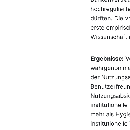
hochreguliert
dürften. Die v
erste empiris
Wissenschaft 
Ergebnisse:
Vo
wahrgenommene
der Nutzungsab
Benutzerfreun
Nutzungsabsic
institutionell
mehr als Hygi
institutionelle