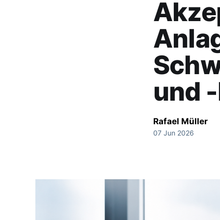
Akzep
Anla
Schw
und 
Rafael Müller
07 Jun 2026