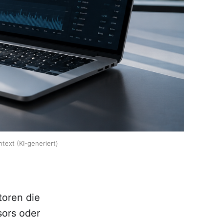
ext (KI-generiert)
toren die
sors oder