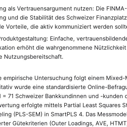
ng als Vertrauensargument nutzen: Die FINMA-
ng und die Stabilität des Schweizer Finanzplatz
lle Vorteile, die aktiv kommuniziert werden sollt
 Produktgestaltung: Einfache, vertrauensbildend
ation erhöht die wahrgenommene Nützlichkeit
ie Nutzungsbereitschaft.
e empirische Untersuchung folgt einem Mixed
itativ wurde eine standardisierte Online-Befra
 N = 71 Schweizer Bankkundinnen und -kunden 
rtung erfolgte mittels Partial Least Squares St
ling (PLS-SEM) in SmartPLS 4. Das Messmodel
rter Gütekriterien (Outer Loadings, AVE, HTMT,