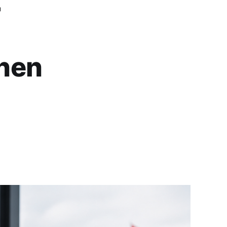
r
nen