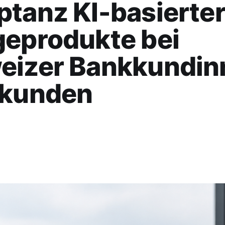
tanz KI-basierte
geprodukte bei
eizer Bankkundin
-kunden