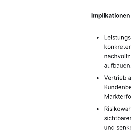
Implikationen 
Leistung
konkrete
nachvollz
aufbauen
Vertrieb 
Kundenber
Markterfo
Risikowah
sichtbare
und senke