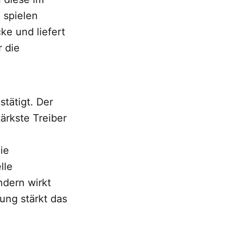
 spielen
ke und liefert
r die
tätigt. Der
rkste Treiber
ie
lle
ndern wirkt
ung stärkt das