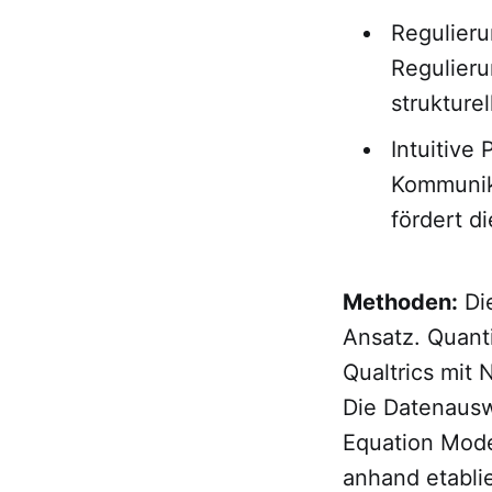
Regulieru
Regulieru
strukture
Intuitive
Kommunik
fördert d
Methoden:
Di
Ansatz. Quant
Qualtrics mit
Die Datenauswe
Equation Mode
anhand etablie