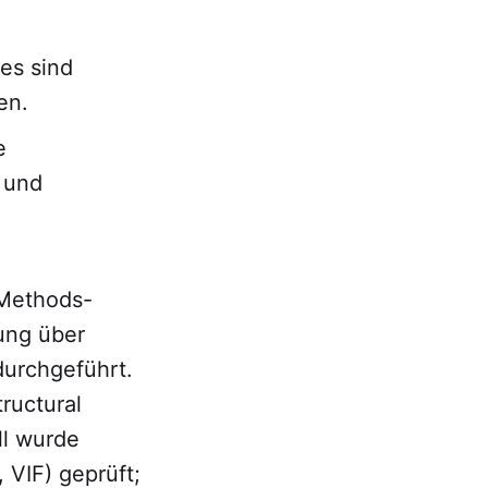
es sind
en.
e
 und
-Methods-
gung über
durchgeführt.
ructural
l wurde
 VIF) geprüft;